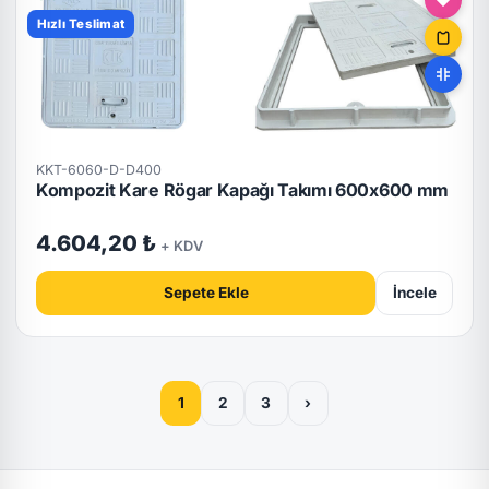
Hızlı Teslimat
KKT-6060-D-D400
Kompozit Kare Rögar Kapağı Takımı 600x600 mm
4.604,20 ₺
+ KDV
Sepete Ekle
İncele
1
2
3
›