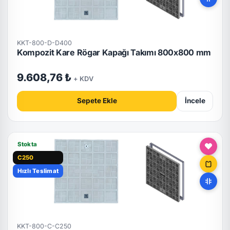
KKT-800-D-D400
Kompozit Kare Rögar Kapağı Takımı 800x800 mm
9.608,76 ₺
+ KDV
Sepete Ekle
İncele
Stokta
C250
Hızlı Teslimat
KKT-800-C-C250