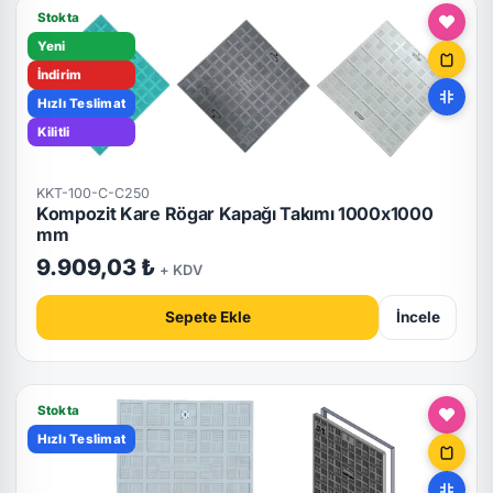
Stokta
Yeni
İndirim
Hızlı Teslimat
Kilitli
KKT-100-C-C250
Kompozit Kare Rögar Kapağı Takımı 1000x1000
mm
9.909,03 ₺
+ KDV
Sepete Ekle
İncele
Stokta
Hızlı Teslimat