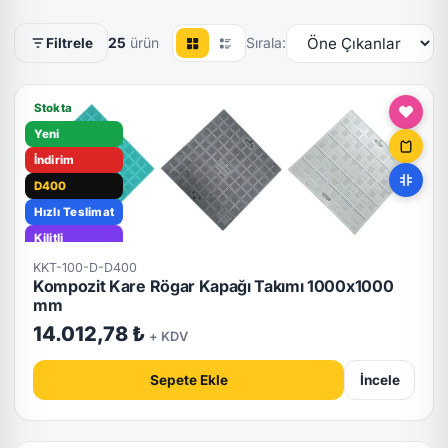
25
ürün
Sırala:
Filtrele
Stokta
Yeni
İndirim
D400
Hızlı Teslimat
Kilitli
KKT-100-D-D400
Kompozit Kare Rögar Kapağı Takımı 1000x1000
mm
14.012,78 ₺
+ KDV
Sepete Ekle
İncele