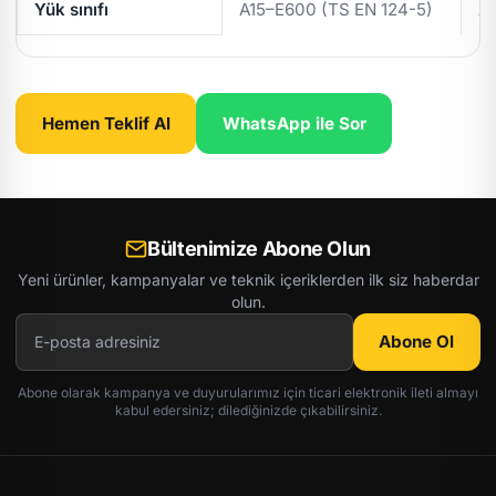
Yük sınıfı
A15–E600 (TS EN 124-5)
A
Hemen Teklif Al
WhatsApp ile Sor
Bültenimize Abone Olun
Yeni ürünler, kampanyalar ve teknik içeriklerden ilk siz haberdar
olun.
Abone Ol
Abone olarak kampanya ve duyurularımız için ticari elektronik ileti almayı
kabul edersiniz; dilediğinizde çıkabilirsiniz.