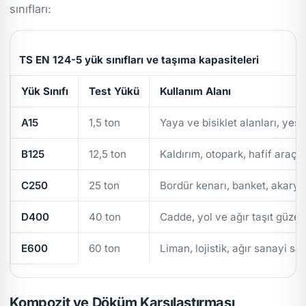
sınıfları:
TS EN 124-5 yük sınıfları ve taşıma kapasiteleri
Yük Sınıfı
Test Yükü
Kullanım Alanı
A15
1,5 ton
Yaya ve bisiklet alanları, yeşi
B125
12,5 ton
Kaldırım, otopark, hafif araç t
C250
25 ton
Bordür kenarı, banket, akarya
D400
40 ton
Cadde, yol ve ağır taşıt güzer
E600
60 ton
Liman, lojistik, ağır sanayi sa
Kompozit ve Döküm Karşılaştırması