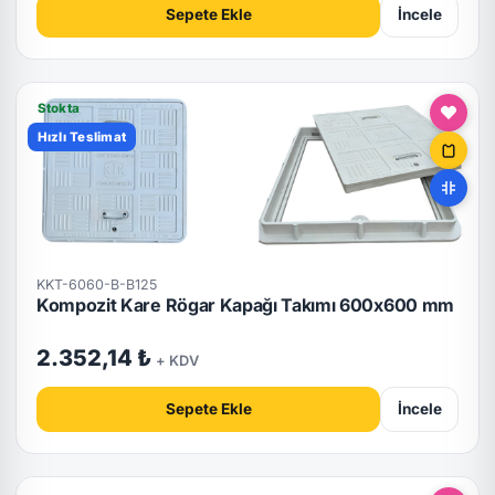
Sepete Ekle
İncele
Stokta
Hızlı Teslimat
KKT-6060-B-B125
Kompozit Kare Rögar Kapağı Takımı 600x600 mm
2.352,14 ₺
+ KDV
Sepete Ekle
İncele