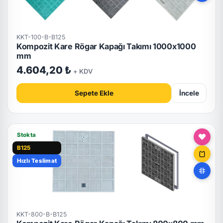
KKT-100-B-B125
Kompozit Kare Rögar Kapağı Takımı 1000x1000
mm
4.604,20 ₺
+ KDV
Sepete Ekle
İncele
Stokta
B125
Hızlı Teslimat
KKT-800-B-B125