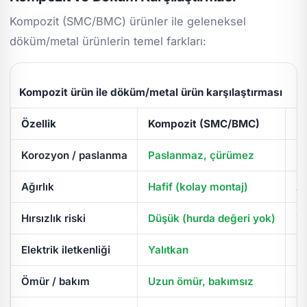
Kompozit (SMC/BMC) ürünler ile geleneksel
döküm/metal ürünlerin temel farkları:
Kompozit ürün ile döküm/metal ürün karşılaştırması
Özellik
Kompozit (SMC/BMC)
D
Korozyon / paslanma
Paslanmaz, çürümez
Pa
Ağırlık
Hafif (kolay montaj)
Ağ
Hırsızlık riski
Düşük (hurda değeri yok)
Yü
Elektrik iletkenliği
Yalıtkan
İl
Ömür / bakım
Uzun ömür, bakımsız
Pe