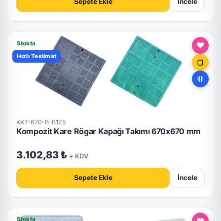
Sepete Ekle
İncele
Stokta
Hızlı Teslimat
KKT-670-B-B125
Kompozit Kare Rögar Kapağı Takımı 670x670 mm
3.102,83 ₺
+ KDV
Sepete Ekle
İncele
Stokta